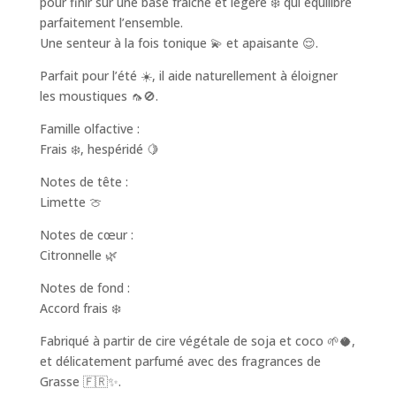
pour finir sur une base fraîche et légère ❄️ qui équilibre
parfaitement l’ensemble.
Une senteur à la fois tonique 💫 et apaisante 😌.
Parfait pour l’été ☀️, il aide naturellement à éloigner
les moustiques 🦟🚫.
Famille olfactive :
Frais ❄️, hespéridé 🍋
Notes de tête :
Limette 🍈
Notes de cœur :
Citronnelle 🌿
Notes de fond :
Accord frais ❄️
Fabriqué à partir de cire végétale de soja et coco 🌱🥥,
et délicatement parfumé avec des fragrances de
Grasse 🇫🇷✨.